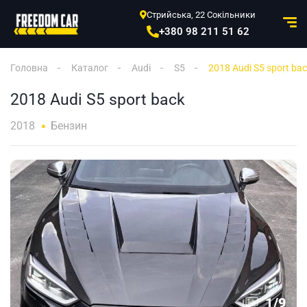
Стрийська, 22 Сокільники
+380 98 211 51 62
Головна
Каталог
Audi
S5
2018 Audi S5 sport ba
2018 Audi S5 sport back
2018
Бензин
1
/
9