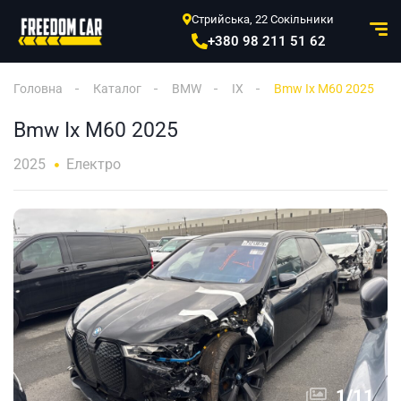
Стрийська, 22 Сокільники
+380 98 211 51 62
Головна
Каталог
BMW
IX
Bmw Ix M60 2025
Bmw Ix M60 2025
2025
Електро
1
/
11