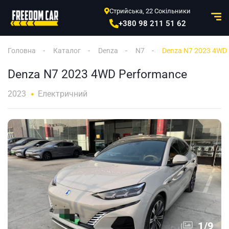
Стрийська, 22 Сокільники
+380 98 211 51 62
Головна
Каталог
Denza
N7
Denza N7 2023 4WD 
Denza N7 2023 4WD Performance
2023
Електричний
1
/
9