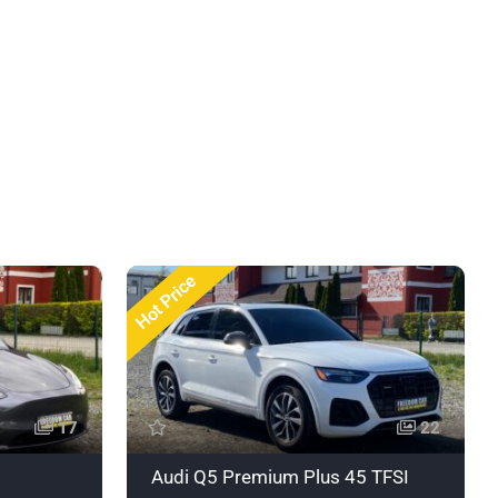
в
Hot Price
17
22
Audi Q5 Premium Plus 45 TFSI