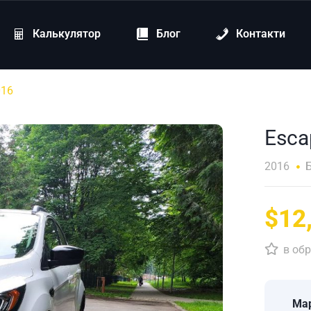
Калькулятор
Блог
Контакти
016
Esca
2016
$12
в обр
Ма