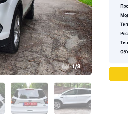
Про
Мо
Тип
Рік
Тип
Об'
1
/
8