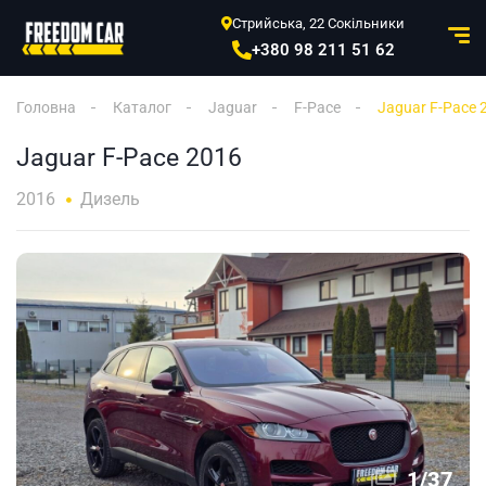
Стрийська, 22 Сокільники
+380 98 211 51 62
Головна
Каталог
Jaguar
F-Pace
Jaguar F-Pace 
Jaguar F-Pace 2016
2016
Дизель
1
/
37