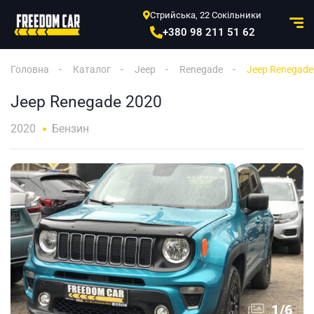
Стрийська, 22 Сокільники
+380 98 211 51 62
Головна
Каталог
Jeep
Renegade
Jeep Renegade
Jeep Renegade 2020
2020
Бензин
1
/
6