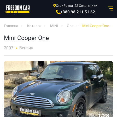
Стрийська, 22 Сокільники
+380 98 211 51 62
Головна
Каталог
MINI
One
Mini Cooper One
Mini Cooper One
2007
Бензин
1
/
28