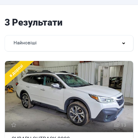
3 Результати
Найновіші
в дорозі
13