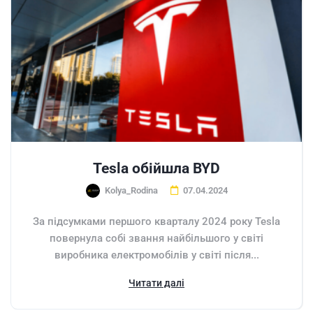
Tesla обійшла BYD
Kolya_Rodina
07.04.2024
За підсумками першого кварталу 2024 року Tesla
повернула собі звання найбільшого у світі
виробника електромобілів у світі після...
Читати далі