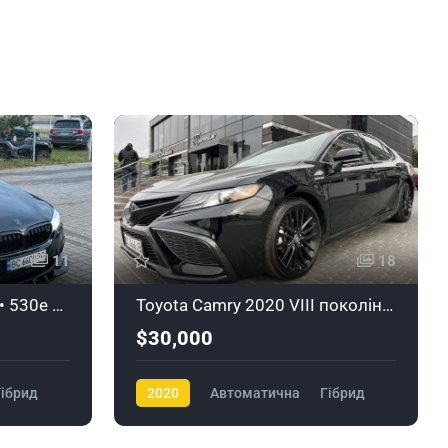
11
18
BMW 5 Series 2018 G30 • 530e Steptronic xDrive
Toyota Camry 2020 VIII покоління/XV70 • 2.5 Hybrid ECVT
$30,000
Гібрид
2020
Автоматична
Гібрид